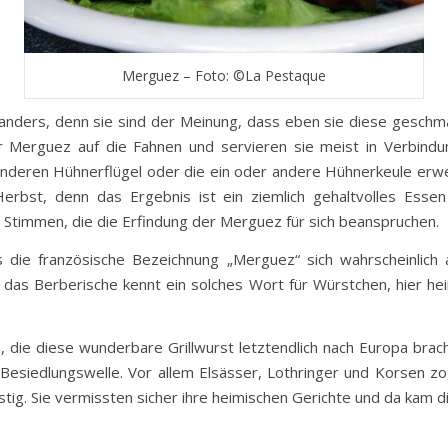
Merguez – Foto: ©La Pestaque
nders, denn sie sind der Meinung, dass eben sie diese geschm
r Merguez auf die Fahnen und servieren sie meist in Verbind
nderen Hühnerflügel oder die ein oder andere Hühnerkeule erwe
erbst, denn das Ergebnis ist ein ziemlich gehaltvolles Esse
s Stimmen, die die Erfindung der Merguez für sich beanspruchen.
ss die französische Bezeichnung „Merguez“ sich wahrscheinlic
h das Berberische kennt ein solches Wort für Würstchen, hier h
, die diese wunderbare Grillwurst letztendlich nach Europa brac
Besiedlungswelle. Vor allem Elsässer, Lothringer und Korsen zog
stig. Sie vermissten sicher ihre heimischen Gerichte und da kam d