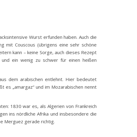
acksintensive Wurst erfunden haben. Auch die
ung mit Couscous (übrigens eine sehr schöne
itern kann – keine Sorge, auch dieses Rezept
n und ein wenig zu schwer für einen heißen
h aus dem arabischen entlehnt. Hier bedeutet
eißt es „amargaz“ und im Mozarabischen nennt
hten: 1830 war es, als Algerien von Frankreich
en ins nördliche Afrika und insbesondere die
ie Merguez gerade richtig.