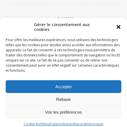
ARCHIV
Gérer le consentement aux
cookies
Archiv
Pour offrir les meilleures expériences, nous utilisons des technologies
telles que les cookies pour stocker et/ou accéder aux informations des
appareils. Le fait de consentir à ces technologies nous permettra de
traiter des données telles que le comportement de navigation ou les ID
LIENS
uniques sur ce site. Le fait de ne pas consentir ou de retirer son
consentement peut avoir un effet négatif sur certaines caractéristiques
Facebook
et fonctions.
Google
Instagram
Accepter
Refuser
Ashe Theme by Royal-Flush - 2026 ©
Datenschutzerklärung
Cookie-Richtlinie (EU)
Voir les préférences
La Pestaque in der Presse
Cookie-Richtlinie
Datenschutzerklärung
Impressum