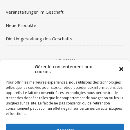
Veranstaltungen im Geschäft
Neue Produkte
Die Umgestaltung des Geschäfts
ARCHIV
Gérer le consentement aux
cookies
Archiv
Pour offrir les meilleures expériences, nous utilisons des technologies
telles que les cookies pour stocker et/ou accéder aux informations des
appareils. Le fait de consentir à ces technologies nous permettra de
traiter des données telles que le comportement de navigation ou les ID
LIENS
uniques sur ce site. Le fait de ne pas consentir ou de retirer son
consentement peut avoir un effet négatif sur certaines caractéristiques
Facebook
et fonctions.
Google
Instagram