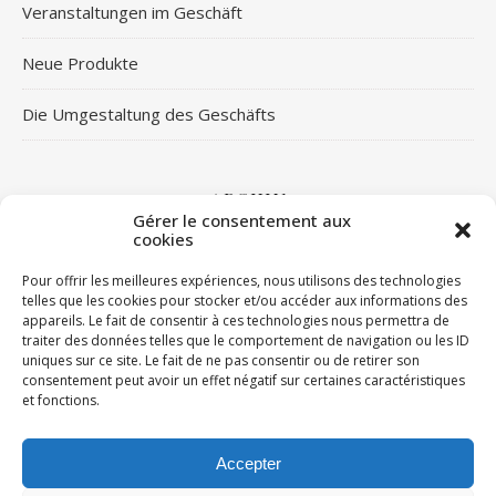
Veranstaltungen im Geschäft
Neue Produkte
Die Umgestaltung des Geschäfts
ARCHIV
Gérer le consentement aux
cookies
Archiv
Pour offrir les meilleures expériences, nous utilisons des technologies
telles que les cookies pour stocker et/ou accéder aux informations des
appareils. Le fait de consentir à ces technologies nous permettra de
traiter des données telles que le comportement de navigation ou les ID
LIENS
uniques sur ce site. Le fait de ne pas consentir ou de retirer son
consentement peut avoir un effet négatif sur certaines caractéristiques
Facebook
et fonctions.
Google
Instagram
Accepter